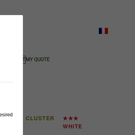
KS
CONTACT
MY QUOTE
EL
IETY
desired
IES PER CLUSTER
★★★
WHITE