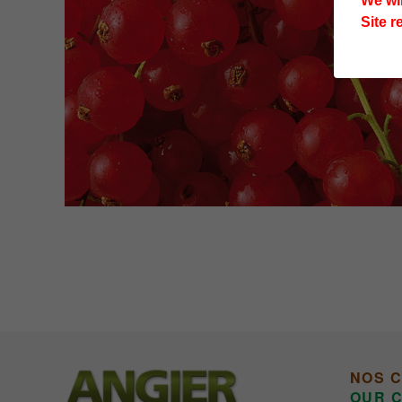
We wi
Site r
NOS 
OUR C