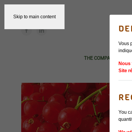
Skip to main content
DE
Vous p
indiqu
THE COMPANY
STRAW
Nous 
Site r
RE
You ca
quanti