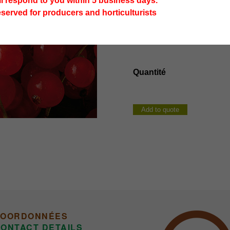
ll respond to you within 5 business days.
COLD REQUIREME
eserved for producers and horticulturists
white
parel
quantity
Add to quote
COORDONNÉES
ONTACT DETAILS