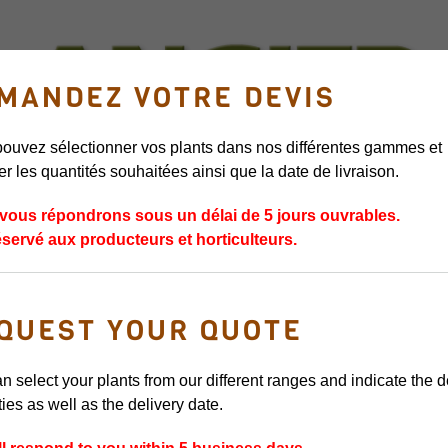
MANDEZ VOTRE DEVIS
ouvez sélectionner vos plants dans nos différentes gammes et
er les quantités souhaitées ainsi que la date de livraison.
BERRY PLANTS
ASPARAGUS CROWNS
RED FRUIT PLANTS
LEE
vous répondrons sous un délai de 5 jours ouvrables.
éservé aux producteurs et horticulteurs.
WHITE PAR
QUEST YOUR QUOTE
LATE SEASON VAR
n select your plants from our different ranges and indicate the 
NUMBER OF BERR
ties as well as the delivery date.
FRUIT COLOUR