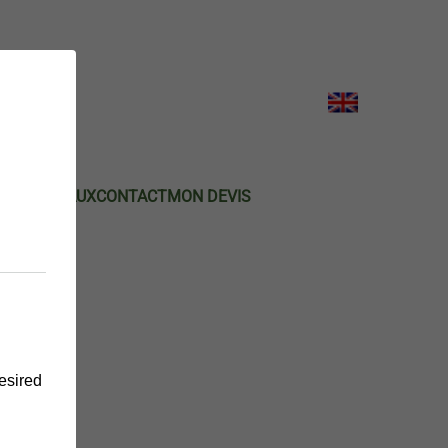
DE POIREAUX
CONTACT
MON DEVIS
E
desired