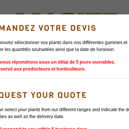
MANDEZ VOTRE DEVIS
ouvez sélectionner vos plants dans nos différentes gammes et
er les quantités souhaitées ainsi que la date de livraison.
ERS
GRIFFES D’ASPERGES
PLANTS DE FRUITS ROUGES
PLANTS 
vous répondrons sous un délai de 5 jours ouvrables.
éservé aux producteurs et horticulteurs.
VOLTAIRE
QUEST YOUR QUOTE
VARIÉTÉ PRÉCOC
n select your plants from our different ranges and indicate the 
ties as well as the delivery date.