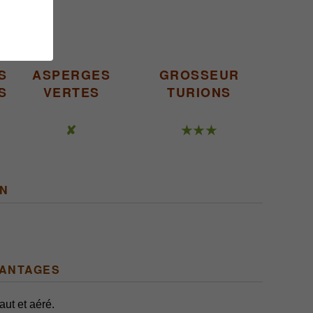
S
ASPERGES
GROSSEUR
S
VERTES
TURIONS
✘
★★★
ON
VANTAGES
aut et
aéré.