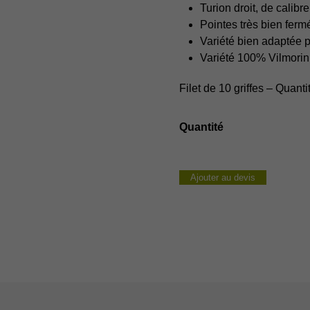
Turion droit, de calib
Pointes très bien ferm
Variété bien adaptée p
Variété 100% Vilmorin
Filet de 10 griffes – Quant
quantité
de
VOLTAIRE
Ajouter au devis