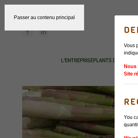
Passer au contenu principal
DE
Vous p
indiqu
L’ENTREPRISE
PLANTS DE FRAISI
Nous 
Site r
RE
You ca
quanti