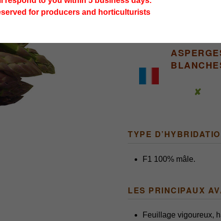
ll respond to you within 5 business days.
eserved for producers and horticulturists
ASPERGE
BLANCHE
✘
TYPE D’HYBRIDATI
F1 100% mâle.
LES PRINCIPAUX A
Feuillage vigoureux, h