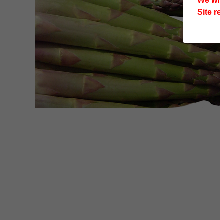
We wi
Site r