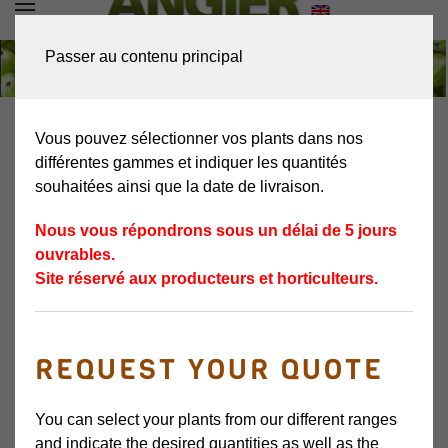
DEMANDEZ VOTRE
Passer au contenu principal
DEVIS
PLANTS DE
GROSEILLIERS À
Vous pouvez sélectionner vos plants dans nos
MAQUEREAUX
différentes gammes et indiquer les quantités
souhaitées ainsi que la date de livraison.
Nous vous répondrons sous un délai de 5 jours
ouvrables.
Site réservé aux producteurs et horticulteurs.
GAMME VARIÉTALE DISPONIBLE
DE PLANTS DE GROSEILLIERS À
MAQUEREAUX
REQUEST YOUR QUOTE
Les pépinières ANGIER SAS ont
séléctionné une gamme variétale de jeunes
You can select your plants from our different ranges
and indicate the desired quantities as well as the