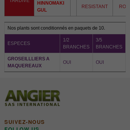
TARDIVE
HINNOMAKI
RESISTANT
ROU
GUL
Nos plants sont conditionnés en paquets de 10.
1/2
3/5
ESPECES
BRANCHES
BRANCHES
GROSEILLLIERS A
OUI
OUI
MAQUEREAUX
SUIVEZ-NOUS
FOLLOW US