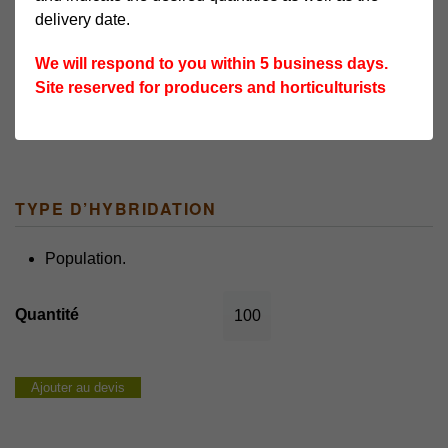
delivery date.
ASPERGES
ASPERGES
GROSSEUR
BLANCHES
VERTES
TURIONS
We will respond to you within 5 business days.
Site reserved for producers and horticulturists
✘
★★★
TYPE D’HYBRIDATION
Population.
quantité
de
vallières-
racault
Ajouter au devis