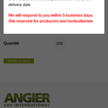
delivery date.
We will respond to you within 5 business days.
CRÉNEAU DE PRODUCTION
Site reserved for producers and horticulturists
Janvier au printemps
quantité
de
Sureton
Ajouter au devis