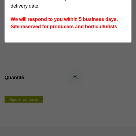
delivery date.
QUALITÉ GUSTATIVE
★★★
RÉSISTANCE DE LA PLANTE
We will respond to you within 5 business days.
★★★
AUX MALADIES
Site reserved for producers and horticulturists
PRÉSENCE D’ÉPINES
non
quantité
de
Smootshen
Ajouter au devis