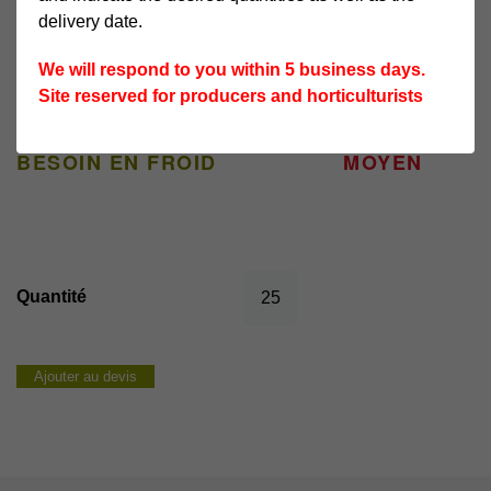
VARIÉTÉ TARDIVE
delivery date.
NOMBRE DE BAIES PAR
★★★
★
We will respond to you within 5 business days.
GRAPPE
Site reserved for producers and horticulturists
COULEUR DU FRUIT
ROUGE
BESOIN EN FROID
MOYEN
quantité
de
rovada
Ajouter au devis