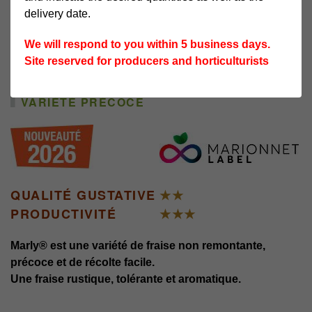
delivery date.
We will respond to you within 5 business days.
Site reserved for producers and horticulturists
MARLY
VARIÉTÉ PRÉCOCE
QUALITÉ GUSTATIVE
★★
PRODUCTIVITÉ
★★★
Marly® est une variété de fraise non remontante,
précoce et de récolte facile.
Une fraise rustique, tolérante et aromatique.