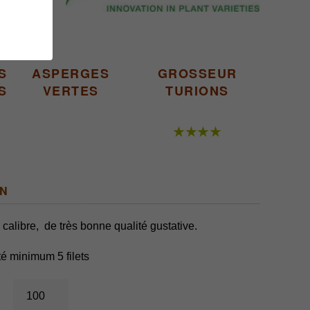
S
ASPERGES
GROSSEUR
S
VERTES
TURIONS
★★★★
ON
 calibre, de très bonne qualité gustative.
ité minimum 5 filets