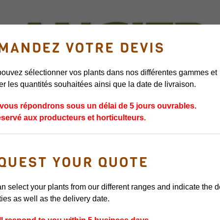
MANDEZ VOTRE DEVIS
ouvez sélectionner vos plants dans nos différentes gammes et
er les quantités souhaitées ainsi que la date de livraison.
ERS
GRIFFES D’ASPERGES
PLANTS DE FRUITS ROUGES
PLANTS 
vous répondrons sous un délai de 5 jours ouvrables.
éservé aux producteurs et horticulteurs.
DARZILLA
QUEST YOUR QUOTE
VARIÉTÉ TRÈS P
n select your plants from our different ranges and indicate the 
ties as well as the delivery date.