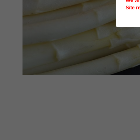
We wi
Site r