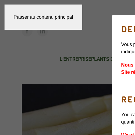
Passer au contenu principal
DE
Vous p
indiqu
L’ENTREPRISE
PLANTS DE FRAISI
Nous 
Site r
RE
You ca
quanti