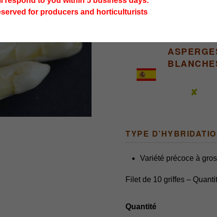
ll respond to you within 5 business days.
eserved for producers and horticulturists
ASPERGE
BLANCHE
✘
TYPE D’HYBRIDATI
Variété précoce à gros
Filet de 10 griffes – Quant
quantité
de