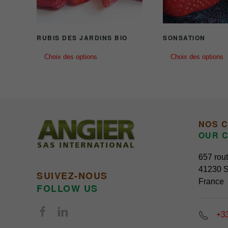
sur
la
page
RUBIS DES JARDINS BIO
SONSATION
du
Ce
produit
Choix des options
Choix des options
produit
a
plusieurs
variations.
Les
options
NOS 
peuvent
OUR C
être
choisies
657 rout
sur
41230 S
SUIVEZ-NOUS
la
France
FOLLOW US
page
du
+33
produit