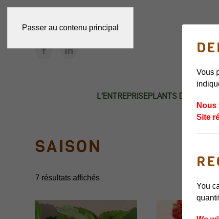
Passer au contenu principal
DE
Vous p
indiqu
L’ENTREPRISE
PLANTS DE FRAISI
Nous 
Site r
SAISON
RE
7 résultats affichés
You ca
quanti