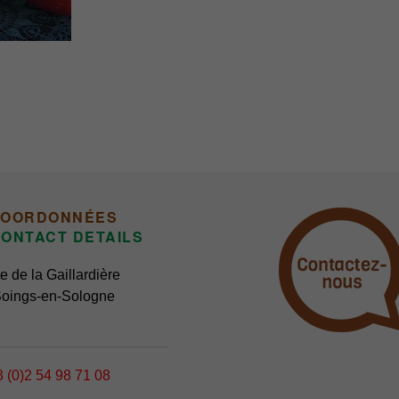
sur
sur
la
la
page
page
du
du
Ce
produit
produit
produit
a
plusieurs
variations.
Les
options
COORDONNÉES
peuvent
ONTACT DETAILS
être
e de la Gaillardière
choisies
oings-en-Sologne
sur
la
page
du
 (0)2 54 98 71 08
produit