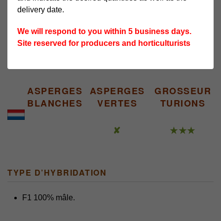
delivery date.
We will respond to you within 5 business days.
Site reserved for producers and horticulturists
ASPERGES
ASPERGES
GROSSEUR
BLANCHES
VERTES
TURIONS
✘
★★★
TYPE D’HYBRIDATION
F1 100% mâle.